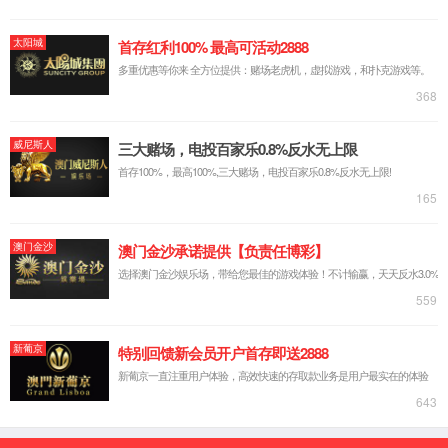
一打印准考证发放给本单位考生。
（四）电子证书申领：
考试成绩合
电子证书的申领流程请在
“
山东省建设从
二、考场纪律
（一）考生需携带有效身份证原件
份证核验。
重要提醒：
考生应提前检查
（二）开考
5
分钟后考生不得入场，
（三）严禁携带手机、电子记事本
的，须存放在考场指定位置。否则，按
（四）严禁替考、抄袭，一旦发现
予以严肃处理。
三、有关要求
（一）加大
处罚力度，严肃考风考