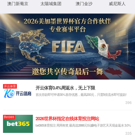
关于举办2026年度
发布时间：2026-05-15 09：01
信息来源：
太阳集团网址20
各区太阳集团网址2007登录、国家级
根据年度工作安排，现将
2026
年
度
一、考试安排
（一）考试时
间：
2026
年
5
月
22
日，
下午
两
场
：
14:00
-
14:50
15:
3
0-16:
2
0
（二）考试地点：
威海职业学院图
（三）准考证打印：
考试时间、场