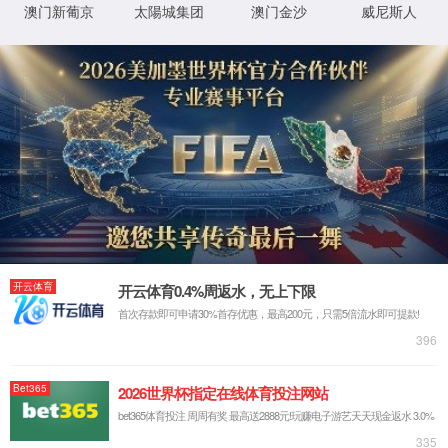
要闻动态
我市在全省城市基础设施生命线安全工程建设运行工作推进会上作典型
新疆住建领域干部职工与山东建筑业企业座谈交流会在我市
太阳集团网址2007登录举办房屋建筑工程质量监督大讲堂（第二期
“红色物业大讲堂”2026第四期消防与电梯专项培训成
精细管控解民忧 威海数字城管高效处置民生隐患
太阳集团2007官网入口
视频信息
太阳集团网址2007