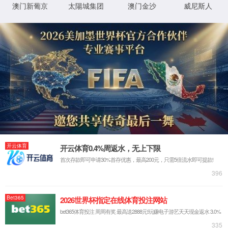
春节我在岗 
发布时间：2026-02-26 14：00
信息来源：
太阳集团网址20