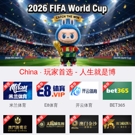
太阳集团网址2007登录
欢迎访问太阳集团网址2007登录网站！
首 页
资讯中心
政府太阳集团
网站
当前位置：
首页
>>
资讯中心
>>
视频信息