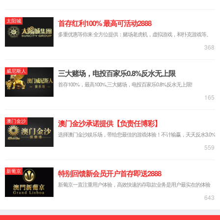
本次服务行动聚焦工程主体结构安全、重点建材
位，提供全方位专业指导与技术支持。服务期间，太阳
验收、预拌混凝土线上监管、住宅质量易发问题防治
理盲区、补齐质量短板、提升建设效能。针对企业发
制，全程跟进帮扶指导，助力企业消除隐患、规范管